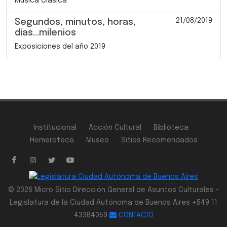
Música Clásica
21/08/2019
Segundos, minutos, horas,
días...milenios
Exposiciones del año 2019
Institucional
Acción Cultural
Biblioteca
Hemeroteca
Museo
Sitios Recomendados
© 2026 Micro Sitio Dirección General de Asuntos Culturales -
Legislatura de la Ciudad Autónoma de Buenos Aires +549 11
43384059
CONTACTO