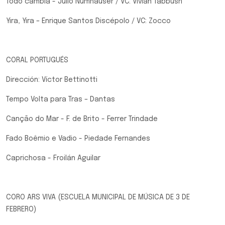
Todo cambia - Julio Numhauser / VC: Vivian Tabbush
Yira, Yira – Enrique Santos Discépolo / VC: Zocco
CORAL PORTUGUÉS
Dirección: Víctor Bettinotti
Tempo Volta para Tras – Dantas
Canção do Mar - F. de Brito - Ferrer Trindade
Fado Boêmio e Vadio - Piedade Fernandes
Caprichosa - Froilán Aguilar
CORO ARS VIVA (ESCUELA MUNICIPAL DE MÚSICA DE 3 DE
FEBRERO)