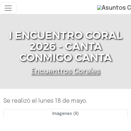
I ENCUENTRO CORAL
2026 - CANTA
CONMIGO CANTA
Encuentros Corales
Se realizó el lunes 18 de mayo.
Imágenes (9)
Previo
Siguie