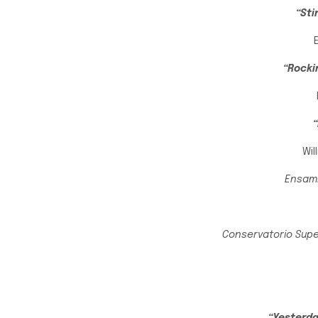
“Sti
“Rocki
Wil
Ensamb
Conservatorio Super