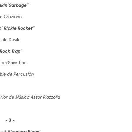
nkin´Garbage”
Ed Graziano
n´ Rickie Rocket”
Lalo Davila
“Rock Trap”
liam Shinstine
le de Percusión
ior de Música Astor Piazzolla
- 3 –