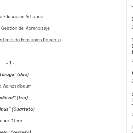
e Educación Artística
 Gestión del Aprendizaje
Sistema de Formación Docente
- 1 -
rtaruga” (dúo)
na Wainzselbaum
dieval” (trío)
inas” (Cuarteto)
Laura Otero
uelo” (Sexteto)