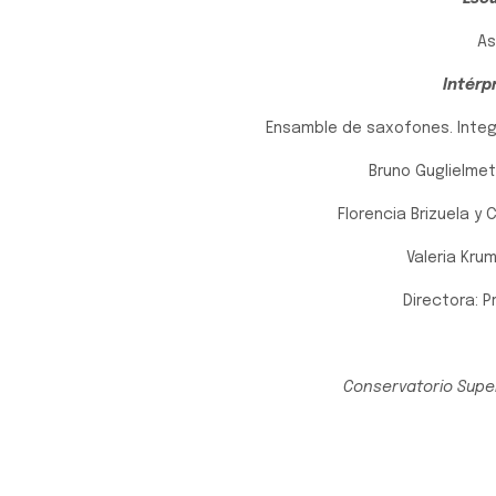
As
Intérp
Ensamble de saxofones. Inte
Bruno Guglielmet
Florencia Brizuela y 
Valeria Kru
Directora: P
Conservatorio Super