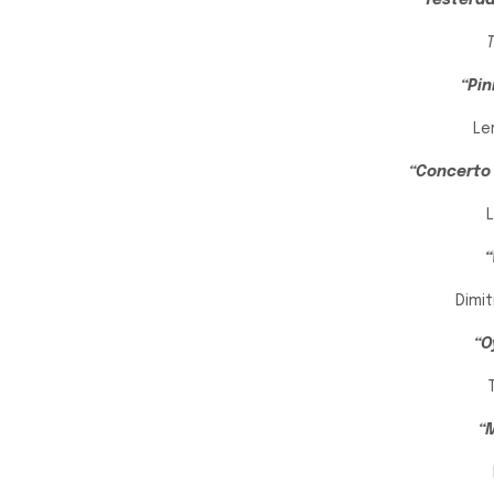
“Yesterda
“Pin
Le
“Concerto 
L
“
Dimit
“O
“