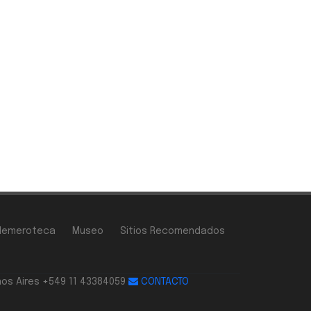
Hemeroteca
Museo
Sitios Recomendados
nos Aires +549 11 43384059
CONTACTO