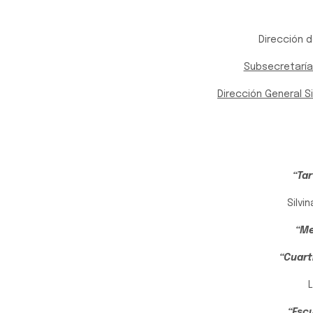
Dirección d
Subsecretaría
Dirección General 
“Ta
Silvi
“Me
“Cuart
“Esc