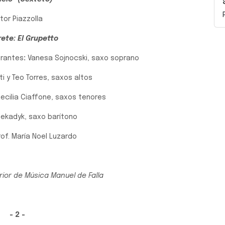
tor Piazzolla
rete: El Grupetto
grantes
:
Vanesa Sojnocski, saxo soprano
ti y Teo Torres, saxos altos
Cecilia Ciaffone, saxos tenores
mekadyk, saxo barítono
rof. María Noel Luzardo
ior de Música Manuel de Falla
- 2 -