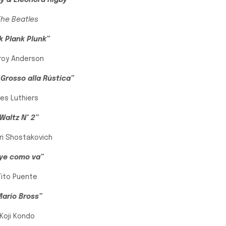
y & Eleonora Rigby”
The Beatles
k Plank Plunk”
roy Anderson
Grosso alla Rústica”
es Luthiers
Waltz N° 2”
ri Shostakovich
ye como va”
Tito Puente
Mario Bross”
Koji Kondo