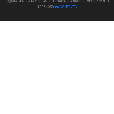
Legislatura de la Ciudad Autónoma de Buenos Aires +549 11
43384059
CONTACTO