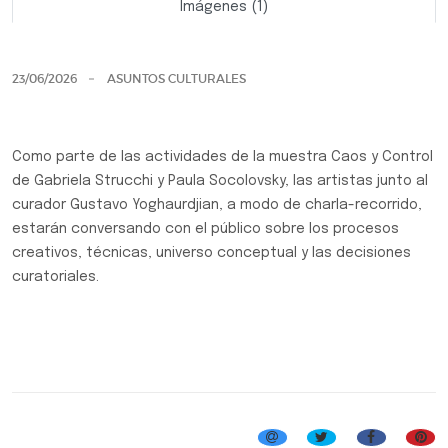
Imágenes (1)
Previo
Siguie
23/06/2026
ASUNTOS CULTURALES
Como parte de las actividades de la muestra Caos y Control
de Gabriela Strucchi y Paula Socolovsky, las artistas junto al
curador Gustavo Yoghaurdjian, a modo de charla-recorrido,
estarán conversando con el público sobre los procesos
creativos, técnicas, universo conceptual y las decisiones
curatoriales.
Sala de Exposiciones Manuel Belgrano