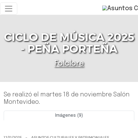
CICLO DE MÚSICA 2025
- PEÑA PORTEÑA
Folclore
Se realizó el martes 18 de noviembre Salón
Montevideo.
Imágenes (9)
Previo
Siguie
12/11/2025
ASUNTOS CULTURALES Y PATRIMONIALES