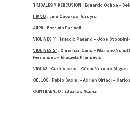
TIMBALES Y PERCUSIÓN
: Eduardo Ochoa – Sel
PIANO
: Lino Cáceres Pereyra
ARPA
: Patricia Puricelli
VIOLÍNES 1°
: Ignacio Pagano – Jose Stoppini 
VIOLÍNES 2°
: Christian Cano – Mariano Schuf
Fernandez – Graciela Pransevic
VIOLAS
: Carlos Iorio - César Vera de Miguel
CELLOS
: Pablo Sadlej - Adrián Ciriaci – Carl
CONTRABAJO
: Eduardo Acuña
Música Clásica