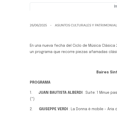
I
Previo
26/06/2025
ASUNTOS CULTURALES Y PATRIMONIA
En una nueva fecha del Ciclo de Música Clásica 
un programa que recorre piezas afamadas clási
Baires Sin
PROGRAMA
1.
JUAN BAUTISTA ALBERDI
: Suite: 1 Minue pa
(*)
2.
GIUSEPPE VERDI
: La Donna è mobile - Aria d