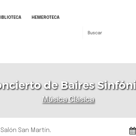
IBLIOTECA
HEMEROTECA
ncierto de Baires Sinfón
Música Clásica
l Salón San Martín.