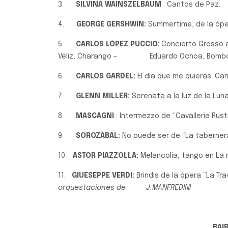
3.
SILVINA WAINSZELBAUM
: Cantos de Paz.
4.
GEORGE GERSHWIN:
Summertime, de la óper
5.
CARLOS LÓPEZ PUCCIO:
Concierto Grosso al
Véliz, Charango – Eduardo Ochoa, Bombo 
6.
CARLOS GARDEL:
El día que me quieras. Can
7.
GLENN MILLER:
Serenata a la luz de la Luna
8.
MASCAGNI
: Intermezzo de “Cavalleria Rust
9.
SOROZABAL:
No puede ser de “La tabernera
10.
ASTOR PIAZZOLLA:
Melancolía, tango en La m
11.
GIUESEPPE VERDI:
Brindis de la ópera “La Tr
orquestaciones de J.MANFREDINI
BAI