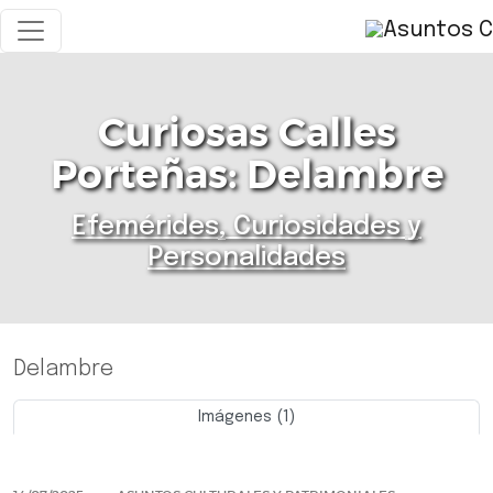
Curiosas Calles
Porteñas: Delambre
Efemérides, Curiosidades y
Personalidades
Delambre
Imágenes (1)
Previo
Siguie