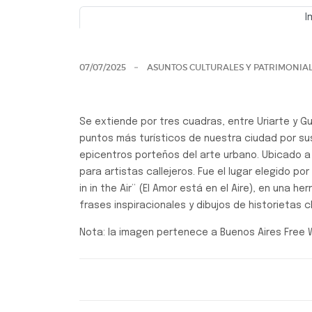
I
Previo
07/07/2025
ASUNTOS CULTURALES Y PATRIMONIA
Se extiende por tres cuadras, entre Uriarte y G
puntos más turísticos de nuestra ciudad por su
epicentros porteños del arte urbano. Ubicado a
para artistas callejeros. Fue el lugar elegido p
in in the Air” (El Amor está en el Aire), en un
frases inspiracionales y dibujos de historietas c
Nota: la imagen pertenece a Buenos Aires Free 
Efemérides, Curiosidades y Personalidades