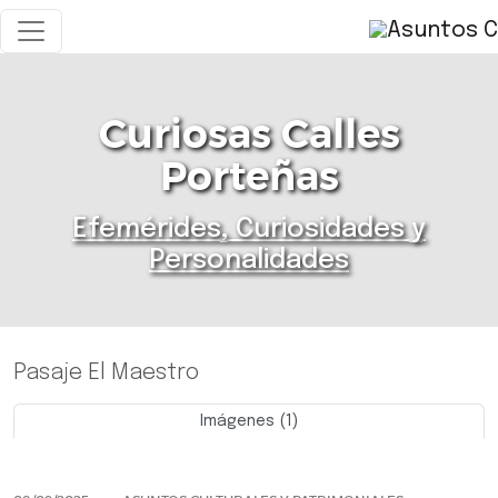
Curiosas Calles
Porteñas
Efemérides, Curiosidades y
Personalidades
Pasaje El Maestro
Imágenes (1)
Previo
Siguie