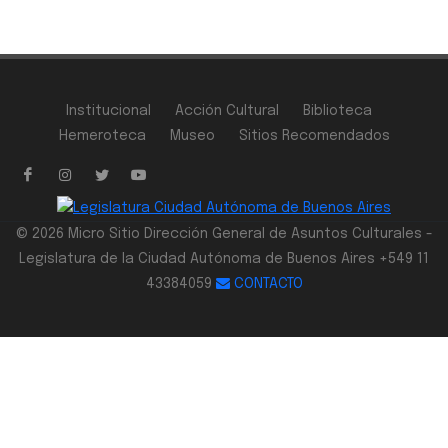
Institucional
Acción Cultural
Biblioteca
Hemeroteca
Museo
Sitios Recomendados
© 2026 Micro Sitio Dirección General de Asuntos Culturales -
Legislatura de la Ciudad Autónoma de Buenos Aires +549 11
43384059
CONTACTO