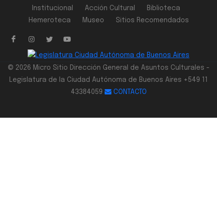
Institucional
Acción Cultural
Biblioteca
Hemeroteca
Museo
Sitios Recomendados
© 2026 Micro Sitio Dirección General de Asuntos Culturales -
Legislatura de la Ciudad Autónoma de Buenos Aires +549 11
43384059
CONTACTO