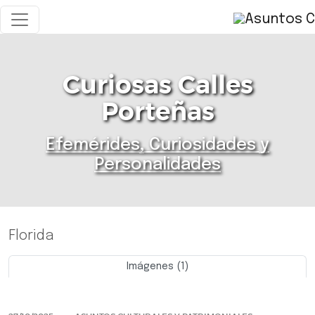
Curiosas Calles
Porteñas
Efemérides, Curiosidades y
Personalidades
Florida
Imágenes (1)
Previo
Siguie