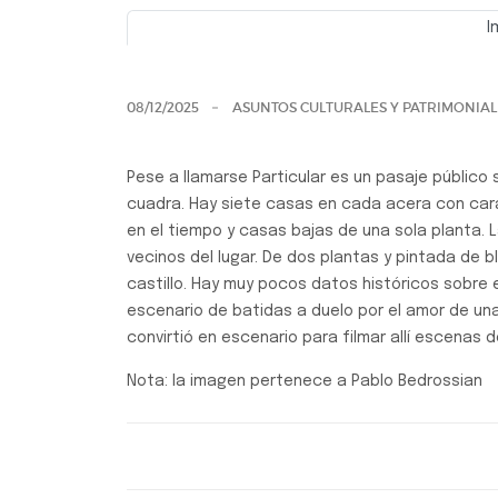
I
Previo
08/12/2025
ASUNTOS CULTURALES Y PATRIMONIAL
Pese a llamarse Particular es un pasaje público s
cuadra. Hay siete casas en cada acera con car
en el tiempo y casas bajas de una sola planta. L
vecinos del lugar. De dos plantas y pintada de b
castillo. Hay muy pocos datos históricos sobre 
escenario de batidas a duelo por el amor de una 
convirtió en escenario para filmar allí escenas 
Nota: la imagen pertenece a Pablo Bedrossian
Efemérides, Curiosidades y Personalidades