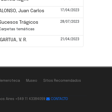
17/04/2023
ALONSO, Juan Carlos
28/07/2023
Sucesos Trágicos
Carpetas temáticas
21/04/2023
IGARTUA, V. R.
Hemeroteca
Museo
Sitios Recomendados
nos Aires +549 11 43384059
CONTACTO