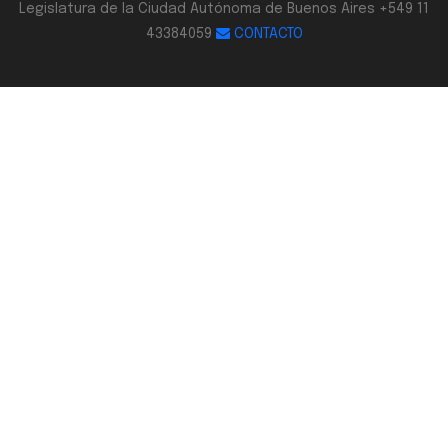
Legislatura de la Ciudad Autónoma de Buenos Aires +549 11
43384059
CONTACTO