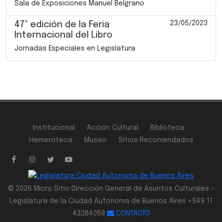
Sala de Exposiciones Manuel Belgrano
23/05/2023
47° edición de la Feria
Internacional del Libro
Jornadas Especiales en Legislatura
Institucional
Acción Cultural
Biblioteca
Hemeroteca
Museo
Sitios Recomendados
© 2026 Micro Sitio Dirección General de Asuntos Culturales -
Legislatura de la Ciudad Autónoma de Buenos Aires +549 11
43384059
CONTACTO