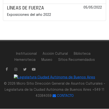
05/05/2022
LÍNEAS DE FUERZA
Exposiciones del año 2022
Institucional
Acción Cultural
Biblioteca
Hemeroteca
Museo
Sitios Recomendados
© 2026 Micro Sitio Dirección General de Asuntos Culturales -
Legislatura de la Ciudad Autónoma de Buenos Aires +549 11
43384059
CONTACTO