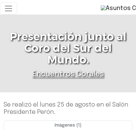
Presentación junto al
Coro del Sur del
Mundo.
Encuentros Corales
Se realizó el lunes 25 de agosto en el Salón
Presidente Perón.
Imágenes (1)
Previo
Siguie