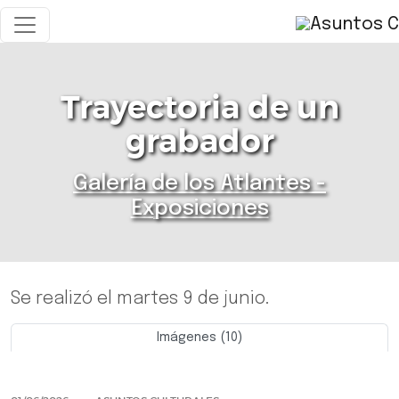
Trayectoria de un
grabador
Galería de los Atlantes -
Exposiciones
Se realizó el martes 9 de junio.
Imágenes (10)
Previo
Siguie