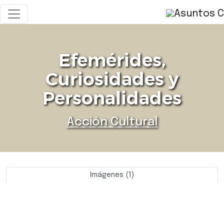
Efemérides,
Curiosidades y
Personalidades
Acción Cultural
Imágenes (1)
Previo
Siguie