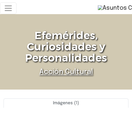
Efemérides,
Curiosidades y
Personalidades
Acción Cultural
Imágenes (1)
Previo
Siguie