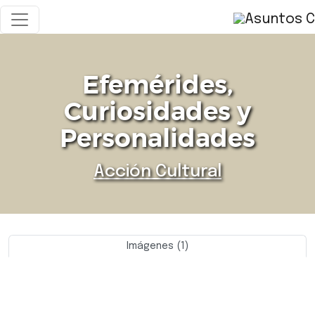
Efemérides,
Curiosidades y
Personalidades
Acción Cultural
Imágenes (1)
Previo
Siguie