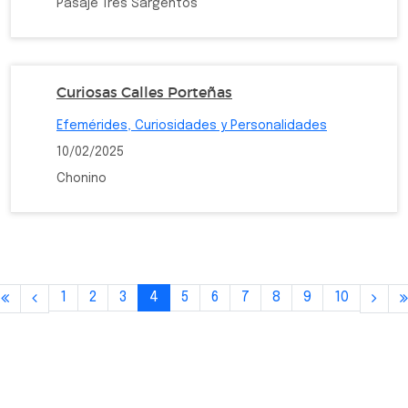
Pasaje Tres Sargentos
Curiosas Calles Porteñas
Efemérides, Curiosidades y Personalidades
10/02/2025
Chonino
1
2
3
4
5
6
7
8
9
10