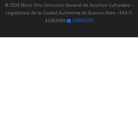
© 2026 Micro Sitio Dirección General de Asuntos Culturales -
Legislatura de la Ciudad Autónoma de Buenos Aires +549 11
43384059
CONTACTO