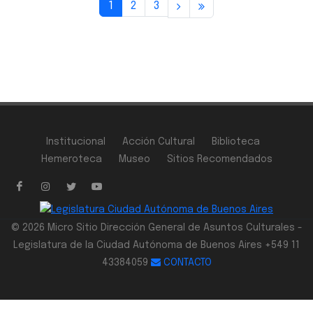
1
2
3
Institucional
Acción Cultural
Biblioteca
Hemeroteca
Museo
Sitios Recomendados
© 2026 Micro Sitio Dirección General de Asuntos Culturales -
Legislatura de la Ciudad Autónoma de Buenos Aires +549 11
43384059
CONTACTO