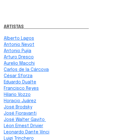
ARTISTAS
Alberto Lagos
Antonio Nevot
Antonio Pujía
Arturo Dresco
Aurelio Macchi
Carlos de la Cárcova
César Sforza
Eduardo Dualte
Francisco Reyes
Hilario Vozzo
Horacio Juárez
José Brodsky
José Fioravanti
José Walter Gavito
Léon Ernest Drivier
Leonardo Dante Vinci
Luigi Trinchero