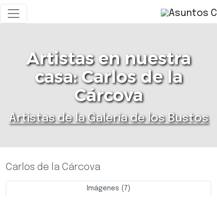
Artistas en nuestra
casa: Carlos de la
Cárcova
Artistas de la Galería de los Bustos
Carlos de la Cárcova
Imágenes (7)
Previo
Siguie