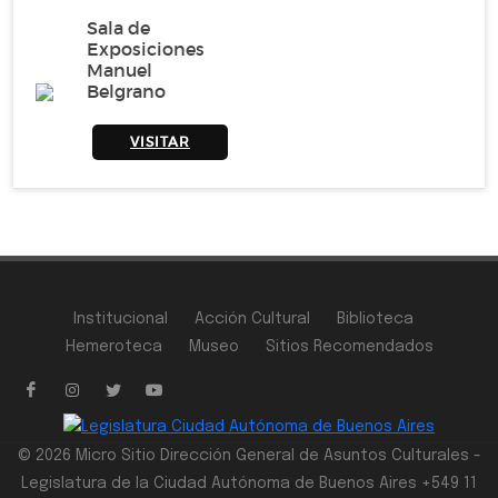
Sala de
Exposiciones
Manuel
Belgrano
VISITAR
Institucional
Acción Cultural
Biblioteca
Hemeroteca
Museo
Sitios Recomendados
© 2026 Micro Sitio Dirección General de Asuntos Culturales -
Legislatura de la Ciudad Autónoma de Buenos Aires +549 11