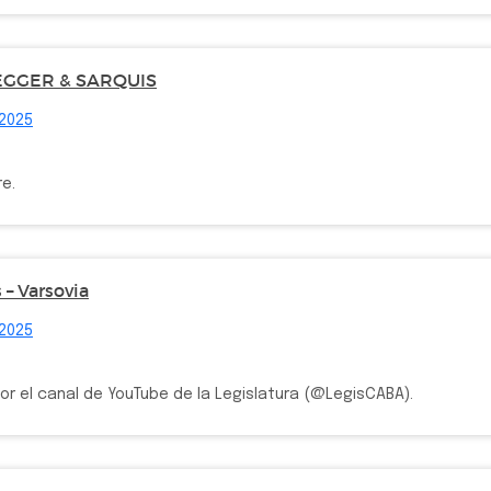
GGER & SARQUIS
 2025
re.
– Varsovia
 2025
por el canal de YouTube de la Legislatura (@LegisCABA).