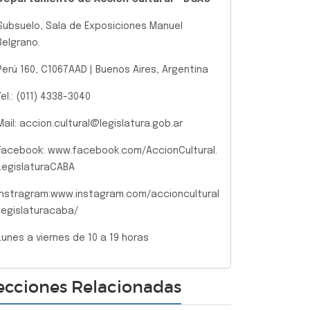
Subsuelo, Sala de Exposiciones Manuel
Belgrano.
Perú 160, C1067AAD | Buenos Aires, Argentina
Tel.: (011) 4338-3040
Mail: accion.cultural@legislatura.gob.ar
Facebook: www.facebook.com/AccionCultural.
LegislaturaCABA
Instragram:www.instagram.com/accioncultural
.legislaturacaba/
Lunes a viernes de 10 a 19 horas
ecciones Relacionadas