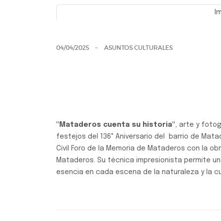
I
Previo
04/04/2025
ASUNTOS CULTURALES
"Mataderos cuenta su historia"
, arte y foto
festejos del 136° Aniversario del barrio de Mata
Civil Foro de la Memoria de Mataderos con la obr
Mataderos. Su técnica impresionista permite u
esencia en cada escena de la naturaleza y la c
Galería de los Atlantes - Exposiciones 2025