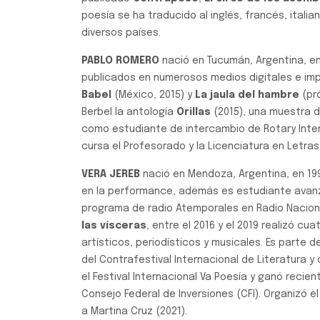
poesía se ha traducido al inglés, francés, italia
diversos países.
PABLO ROMERO
nació en Tucumán, Argentina, en
publicados en numerosos medios digitales e imp
Babel
(México, 2015) y
La jaula del hambre
(pr
Berbel la antología
Orillas
(2015), una muestra d
como estudiante de intercambio de Rotary Inter
cursa el Profesorado y la Licenciatura en Letra
VERA JEREB
nació en Mendoza, Argentina, en 199
en la performance, además es estudiante avanz
programa de radio Atemporales en Radio Nacion
las vísceras
, entre el 2016 y el 2019 realizó c
artísticos, periodísticos y musicales. Es parte de
del Contrafestival Internacional de Literatura y
el Festival Internacional Va Poesía y ganó reci
Consejo Federal de Inversiones (CFI). Organizó el
a Martina Cruz (2021).