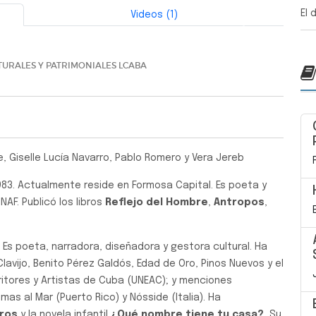
El 
Videos (1)
Siguiente
TURALES Y PATRIMONIALES LCABA
, Giselle Lucía Navarro, Pablo Romero y Vera Jereb
983. Actualmente reside en Formosa Capital. Es poeta y
NAF. Publicó los libros
Reflejo del Hombre
,
Antropos
,
 Es poeta, narradora, diseñadora y gestora cultural. Ha
lavijo, Benito Pérez Galdós, Edad de Oro, Pinos Nuevos y el
ritores y Artistas de Cuba (UNEAC); y menciones
mas al Mar (Puerto Rico) y Nósside (Italia). Ha
bros
y la novela infantil
¿Qué nombre tiene tu casa?.
Su