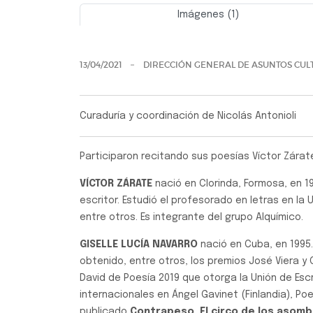
Imágenes (1)
Previo
13/04/2021
DIRECCIÓN GENERAL DE ASUNTOS CUL
Curaduría y coordinación de Nicolás Antonioli
Participaron recitando sus poesías Víctor Zárate
VÍCTOR ZÁRATE
nació en Clorinda, Formosa, en 1
escritor. Estudió el profesorado en letras en la U
entre otros. Es integrante del grupo Alquímico.
GISELLE LUCÍA NAVARRO
nació en Cuba, en 1995.
obtenido, entre otros, los premios José Viera y C
David de Poesía 2019 que otorga la Unión de Esc
internacionales en Ángel Gavinet (Finlandia), Poe
publicado
Contrapeso
,
El circo de los asom