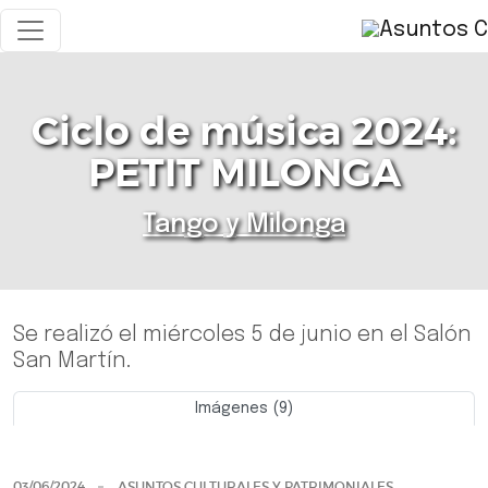
Ciclo de música 2024:
PETIT MILONGA
Tango y Milonga
Se realizó el miércoles 5 de junio en el Salón
San Martín.
Imágenes (9)
Previo
Siguie
03/06/2024
ASUNTOS CULTURALES Y PATRIMONIALES