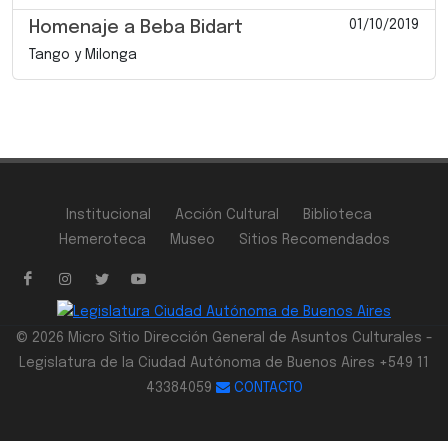
01/10/2019
Homenaje a Beba Bidart
Tango y Milonga
Institucional
Acción Cultural
Biblioteca
Hemeroteca
Museo
Sitios Recomendados
© 2026 Micro Sitio Dirección General de Asuntos Culturales -
Legislatura de la Ciudad Autónoma de Buenos Aires +549 11
43384059
CONTACTO