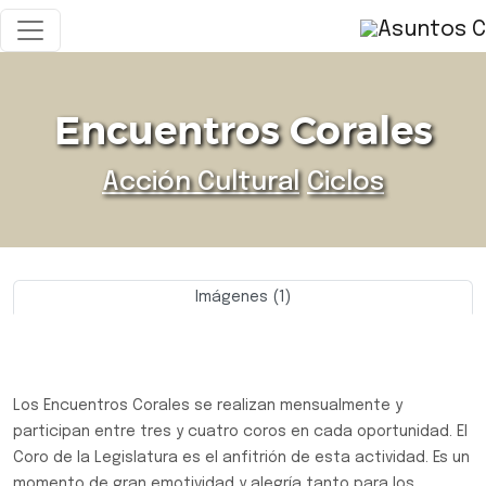
Encuentros Corales
Acción Cultural
Ciclos
Imágenes (1)
Previo
Siguie
Los Encuentros Corales se realizan mensualmente y
participan entre tres y cuatro coros en cada oportunidad. El
Coro de la Legislatura es el anfitrión de esta actividad. Es un
momento de gran emotividad y alegría tanto para los