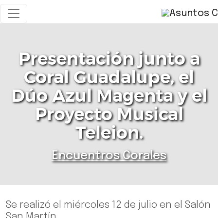
Presentación junto a
Coral Guadalupe, el
Dúo Azul Magenta y el
Proyecto Musical
Teleion.
Encuentros Corales
Se realizó el miércoles 12 de julio en el Salón
San Martín.