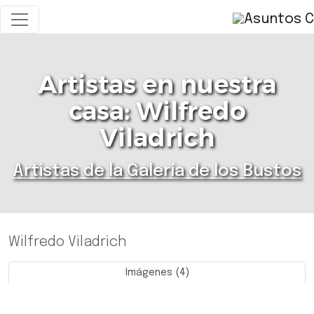
Artistas en nuestra
casa: Wilfredo
Viladrich
Artistas de la Galería de los Bustos
Wilfredo Viladrich
Imágenes (4)
Previo
Siguie