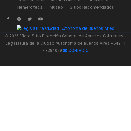
Institucional
Acción Cultural
Biblioteca
Hemeroteca
Museo
Sitios Recomendados
© 2026 Micro Sitio Dirección General de Asuntos Culturales -
Legislatura de la Ciudad Autónoma de Buenos Aires +549 11
43384059
CONTACTO