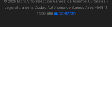
© 2026 Micro Sitio Dirección General de Asuntos Culturales -
Legislatura de la Ciudad Autónoma de Buenos Aires +549 11
43384059
CONTACTO