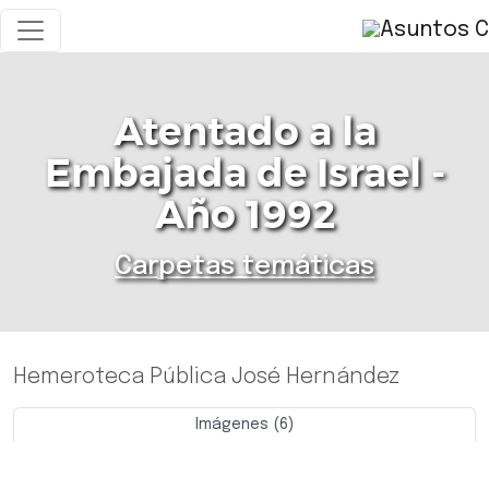
Atentado a la
Embajada de Israel -
Año 1992
Carpetas temáticas
Hemeroteca Pública José Hernández
Imágenes (6)
Previo
Siguie