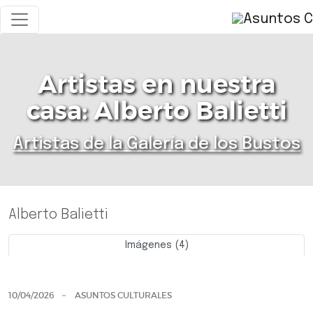
Artistas en nuestra
casa: Alberto Balietti
Artistas de la Galería de los Bustos
Alberto Balietti
Imágenes (4)
Previo
Siguie
10/04/2026
ASUNTOS CULTURALES