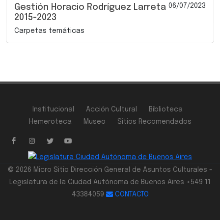
06/07/2023
Gestión Horacio Rodríguez Larreta
2015-2023
Carpetas temáticas
Institucional
Acción Cultural
Biblioteca
Hemeroteca
Museo
Sitios Recomendados
© 2026 Micro Sitio Dirección General de Asuntos Culturales -
Legislatura de la Ciudad Autónoma de Buenos Aires +549 11
43384059
CONTACTO