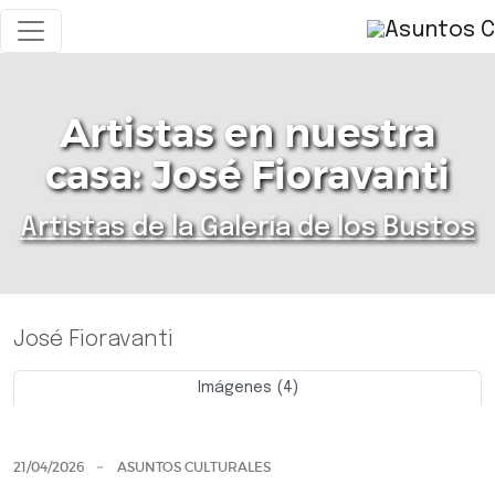
Artistas en nuestra
casa: José Fioravanti
Artistas de la Galería de los Bustos
José Fioravanti
Imágenes (4)
Previo
Siguie
21/04/2026
ASUNTOS CULTURALES