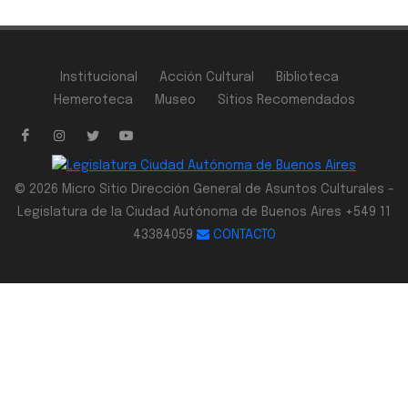
Institucional
Acción Cultural
Biblioteca
Hemeroteca
Museo
Sitios Recomendados
© 2026 Micro Sitio Dirección General de Asuntos Culturales -
Legislatura de la Ciudad Autónoma de Buenos Aires +549 11
43384059
CONTACTO