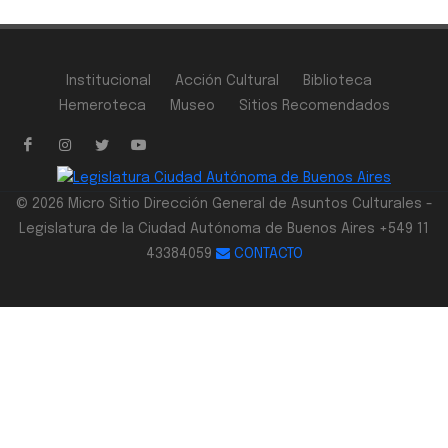
Institucional
Acción Cultural
Biblioteca
Hemeroteca
Museo
Sitios Recomendados
© 2026 Micro Sitio Dirección General de Asuntos Culturales -
Legislatura de la Ciudad Autónoma de Buenos Aires +549 11
43384059
CONTACTO