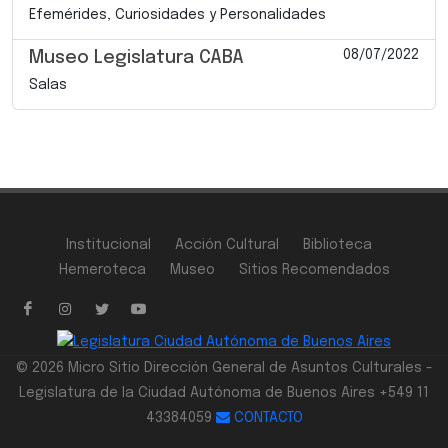
Efemérides, Curiosidades y Personalidades
08/07/2022
Museo Legislatura CABA
Salas
Institucional
Acción Cultural
Biblioteca
Hemeroteca
Museo
Sitios Recomendados
© 2026 Micro Sitio Dirección General de Asuntos Culturales -
Legislatura de la Ciudad Autónoma de Buenos Aires +549 11
43384059
CONTACTO