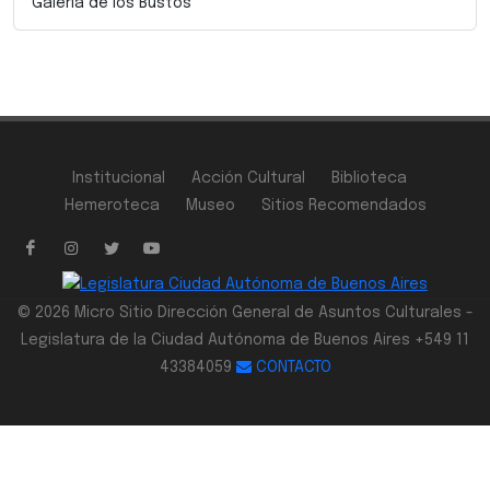
Galería de los Bustos
Institucional
Acción Cultural
Biblioteca
Hemeroteca
Museo
Sitios Recomendados
© 2026 Micro Sitio Dirección General de Asuntos Culturales -
Legislatura de la Ciudad Autónoma de Buenos Aires +549 11
43384059
CONTACTO