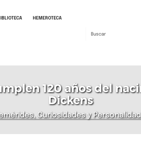
IBLIOTECA
HEMEROTECA
cumplen 120 años del nac
Dickens
emérides, Curiosidades y Personalida