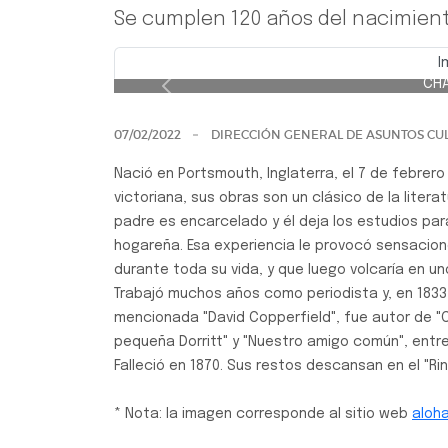
Se cumplen 120 años del nacimient
I
CHA
Previo
07/02/2022
DIRECCIÓN GENERAL DE ASUNTOS CUL
Nació en Portsmouth, Inglaterra, el 7 de febrer
victoriana, sus obras son un clásico de la literat
padre es encarcelado y él deja los estudios par
hogareña. Esa experiencia le provocó sensacio
durante toda su vida, y que luego volcaría en un
Trabajó muchos años como periodista y, en 1833
mencionada "David Copperfield", fue autor de "C
pequeña Dorritt" y "Nuestro amigo común", entr
Falleció en 1870. Sus restos descansan en el "R
* Nota: la imagen corresponde al sitio web
aloh