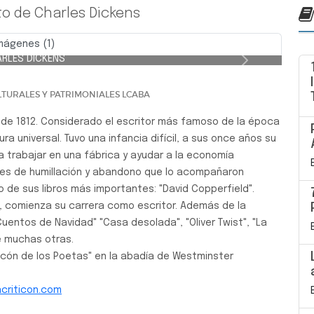
o de Charles Dickens
mágenes (1)
RLES DICKENS
Siguiente
TURALES Y PATRIMONIALES LCABA
o de 1812. Considerado el escritor más famoso de la época
ura universal. Tuvo una infancia difícil, a sus once años su
a trabajar en una fábrica y ayudar a la economía
nes de humillación y abandono que lo acompañaron
o de sus libros más importantes: "David Copperfield".
, comienza su carrera como escritor. Además de la
uentos de Navidad" "Casa desolada", "Oliver Twist", "La
e muchas otras.
incón de los Poetas" en la abadía de Westminster
acriticon.com