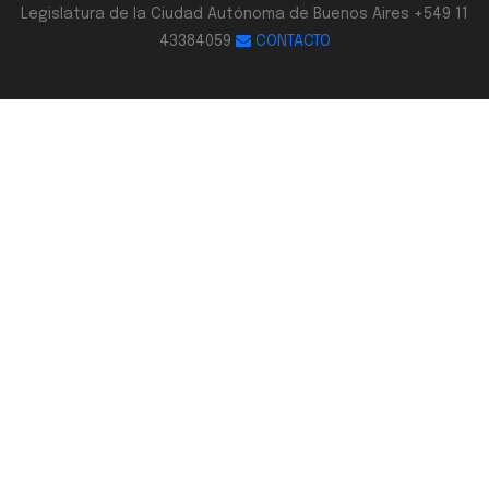
Legislatura de la Ciudad Autónoma de Buenos Aires +549 11
43384059
CONTACTO