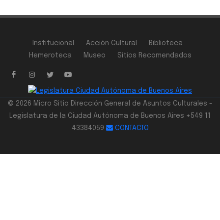
Institucional
Acción Cultural
Biblioteca
Hemeroteca
Museo
Sitios Recomendados
© 2026 Micro Sitio Dirección General de Asuntos Culturales -
Legislatura de la Ciudad Autónoma de Buenos Aires +549 11
43384059
CONTACTO