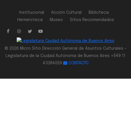
Institucional
Acción Cultural
Biblioteca
Hemeroteca
Museo
Sitios Recomendados
© 2026 Micro Sitio Dirección General de Asuntos Culturales -
Legislatura de la Ciudad Autónoma de Buenos Aires +549 11
43384059
CONTACTO