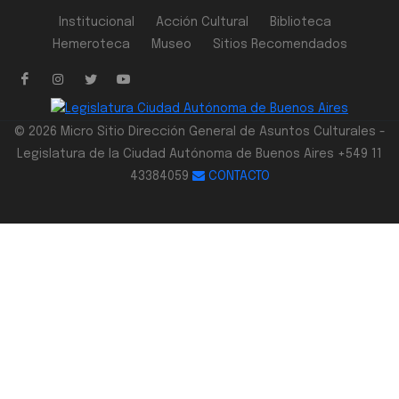
Institucional
Acción Cultural
Biblioteca
Hemeroteca
Museo
Sitios Recomendados
© 2026 Micro Sitio Dirección General de Asuntos Culturales -
Legislatura de la Ciudad Autónoma de Buenos Aires +549 11
43384059
CONTACTO