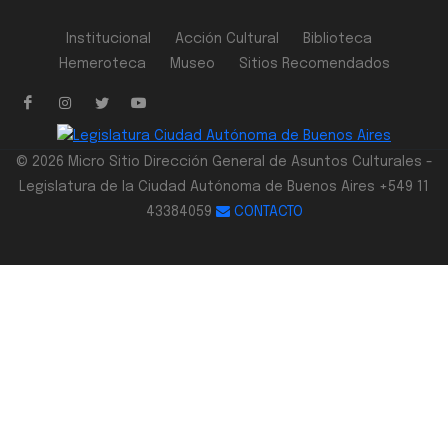
Institucional
Acción Cultural
Biblioteca
Hemeroteca
Museo
Sitios Recomendados
© 2026 Micro Sitio Dirección General de Asuntos Culturales -
Legislatura de la Ciudad Autónoma de Buenos Aires +549 11
43384059
CONTACTO