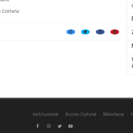
ales.
 Colifata”
Institucional
Acción Cultural
Biblioteca