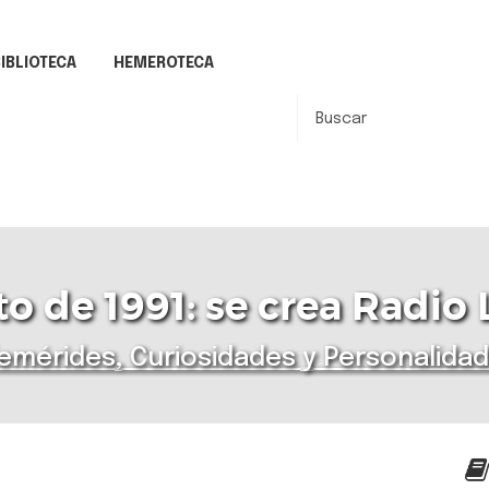
IBLIOTECA
HEMEROTECA
o de 1991: se crea Radio 
emérides, Curiosidades y Personalida