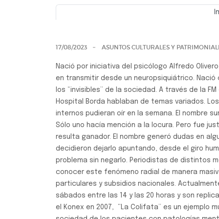
I
Previo
17/08/2023
ASUNTOS CULTURALES Y PATRIMONIAL
Nació por iniciativa del psicólogo Alfredo Oliver
en transmitir desde un neuropsiquiátrico. Nació
los “invisibles” de la sociedad. A través de la F
Hospital Borda hablaban de temas variados. Lo
internos pudieran oír en la semana. El nombre s
Sólo uno hacía mención a la locura. Pero fue ju
resulta ganador. El nombre generó dudas en al
decidieron dejarlo apuntando, desde el giro hum
problema sin negarlo. Periodistas de distintos 
conocer este fenómeno radial de manera masiva
particulares y subsidios nacionales. Actualment
sábados entre las 14 y las 20 horas y son repli
el Konex en 2007, “La Colifata” es un ejemplo mu