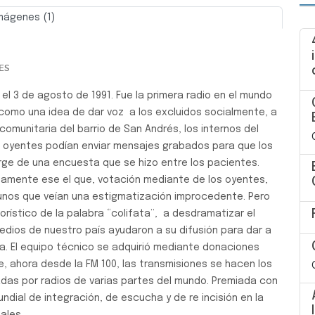
mágenes (1)
Siguiente
ES
o el 3 de agosto de 1991. Fue la primera radio en el mundo
 como una idea de dar voz a los excluidos socialmente, a
M comunitaria del barrio de San Andrés, los internos del
s oyentes podían enviar mensajes grabados para que los
urge de una encuesta que se hizo entre los pacientes.
stamente ese el que, votación mediante de los oyentes,
gunos que veían una estigmatización improcedente. Pero
orístico de la palabra “colifata”, a desdramatizar el
medios de nuestro país ayudaron a su difusión para dar a
. El equipo técnico se adquirió mediante donaciones
e, ahora desde la FM 100, las transmisiones se hacen los
cadas por radios de varias partes del mundo. Premiada con
ndial de integración, de escucha y de re incisión en la