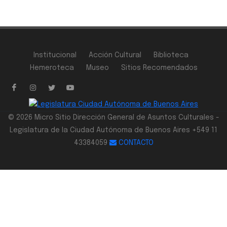
Institucional
Acción Cultural
Biblioteca
Hemeroteca
Museo
Sitios Recomendados
© 2026 Micro Sitio Dirección General de Asuntos Culturales -
Legislatura de la Ciudad Autónoma de Buenos Aires +549 11
43384059
CONTACTO