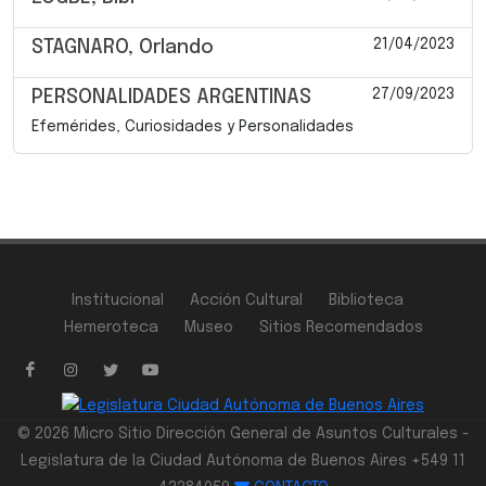
21/04/2023
STAGNARO, Orlando
27/09/2023
PERSONALIDADES ARGENTINAS
Efemérides, Curiosidades y Personalidades
Institucional
Acción Cultural
Biblioteca
Hemeroteca
Museo
Sitios Recomendados
© 2026 Micro Sitio Dirección General de Asuntos Culturales -
Legislatura de la Ciudad Autónoma de Buenos Aires +549 11