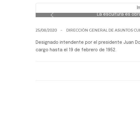
Juan 
I
La escultura es obra
Previo
25/08/2020
DIRECCIÓN GENERAL DE ASUNTOS CU
Designado intendente por el presidente Juan D
cargo hasta el 19 de febrero de 1952.
Galería de los Bustos