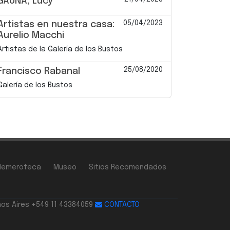
GAUNA, Lucy
05/04/2023
Artistas en nuestra casa:
Aurelio Macchi
Artistas de la Galería de los Bustos
25/08/2020
Francisco Rabanal
Galería de los Bustos
Hemeroteca
Museo
Sitios Recomendados
nos Aires +549 11 43384059
CONTACTO