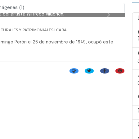
Debenedetti.
mágenes (1)
 del artista Wilfredo Viladrich.
Siguiente
LTURALES Y PATRIMONIALES LCABA
omingo Perón el 26 de noviembre de 1949, ocupó este