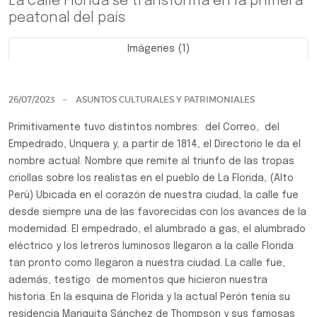
La calle Florida se transforma en la primera
peatonal del país
Imágenes (1)
Previo
Siguie
26/07/2023
ASUNTOS CULTURALES Y PATRIMONIALES
Primitivamente tuvo distintos nombres: del Correo, del
Empedrado, Unquera y, a partir de 1814, el Directorio le da el
nombre actual. Nombre que remite al triunfo de las tropas
criollas sobre los realistas en el pueblo de La Florida, (Alto
Perú) Ubicada en el corazón de nuestra ciudad, la calle fue
desde siempre una de las favorecidas con los avances de la
modernidad. El empedrado, el alumbrado a gas, el alumbrado
eléctrico y los letreros luminosos llegaron a la calle Florida
tan pronto como llegaron a nuestra ciudad. La calle fue,
además, testigo de momentos que hicieron nuestra
historia. En la esquina de Florida y la actual Perón tenía su
residencia Mariquita Sánchez de Thompson y sus famosas