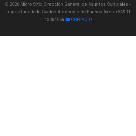
© 2026 Micro Sitio Dirección General de Asuntos Culturales -
Legislatura de la Ciudad Autónoma de Buenos Aires +549 11
43384059
CONTACTO