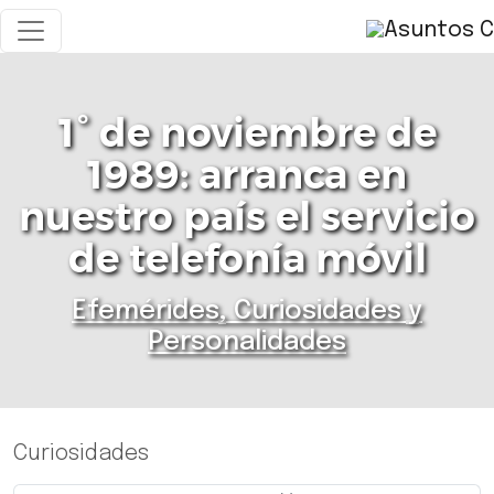
1° de noviembre de
1989: arranca en
nuestro país el servicio
de telefonía móvil
Efemérides, Curiosidades y
Personalidades
Curiosidades